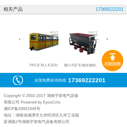
相关产品
17369222201
PRC矿用人车系列
翻斗式矿车/曲轨侧卸式/固定式矿车系列
17369222201
全国免费咨询热线:
Copyright © 2002-2017 湖南宇牵电气设备
有限公司
Powered by EyouCms
湘ICP备20001949号
地址：湖南省湘潭市九华经济区九华工业园
富洲路2号湖南宇牵电气设备有限公司