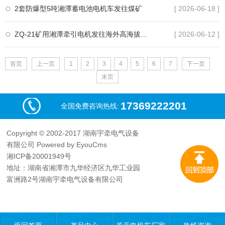
2套防爆型5吨湘潭蓄电池电机车发往煤矿
[ 2026-06-18 ]
ZQ-21矿用湘潭牵引电机发往海外高海拔矿山
[ 2026-06-12 ]
首页
上一页
1
2
3
4
5
6
7
下一页
末页
17369222201
全国免费咨询热线:
Copyright © 2002-2017 湖南宇牵电气设备
有限公司
Powered by EyouCms
湘ICP备20001949号
地址：湖南省湘潭市九华经济区九华工业园
富洲路2号湖南宇牵电气设备有限公司