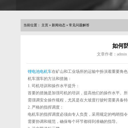
当前位置：
主页
»
新闻动态
»
常见问题解答
如何
文章作者：admin
锂电池电机车
在矿山和工业场所的运输中扮演着重要角色
机车溜车的方法和措施：
1. 司机培训和操作水平提升：
首要的措施是加强司机的培训，提高他们的操作水平。所
需强调安全操作规程，尤其是在大坡度行驶时需要具备特
2. 严格的指挥调度：
电机车的指挥调度必须由专人负责，采用规定的鸣哨指令
需要协调和规范，确保每个环节都得到准确的指导。