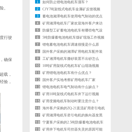
如何防止锂电池电机车溜车？
险。
CJY7吨架线式电机车金属矿反馈视频
蓄电池湘潭电机车使用电气制动的优点
有哪些？
矿用湘潭电机车厂家欢迎海外客户来访
参观
防爆型工矿蓄电池电机车有哪些电气设
度行驶
备？
5吨防爆蓄电池电机车煤矿现场工作视频
锂电蓄电池电机车调速很慢是什么原
因？
国外客户采购的湘潭矿用电机车配件装
车发货
工矿湘潭电机车撒砂装置不出砂怎么
，确保
办？
10吨矿用架线式电机车矿山现场视频
矿用锂电池电机车有什么优点？
超载，
国外客户实地考察矿用电机车厂家
经验，
锂电池电机车电气制动有什么缺点？
矿用10吨架线式电机车井下运行视频
矿用变频电机车制动时要注意什么？
海外客户采购的ZQ-21直流矿用牵引电机
装车发货
矿用湘潭电机车牵引电机的换向器发黑
是什么原因？
宁夏客户采购的2.5吨防爆蓄电池电机车
装车发货
矿用井下电机车司控器失灵的原因可能