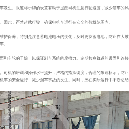
车发生。限速标示牌的设置有助于提醒司机注意行驶速度，减少溜车的风
。因此，严禁超载行驶，确保电机车运行在安全的荷载范围内。
维护保养，特别是注意蓄电池电压的变化，及时更换蓄电池，防止在大坡
车。
面和车轮的干燥，以保证刹车系统的摩擦力。定期检查轨道的紧固和连接
。司机的培训和操作水平提升，严格的指挥调度，合理的限速标示，防止
机车的安全运行，减少溜车事故的发生。同时，应在实际运行中不断总结