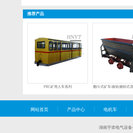
推荐产品
PRC矿用人车系列
翻斗式矿车/曲轨侧卸式/
列
网站首页
产品中心
电机车
湖南宇牵电气设备