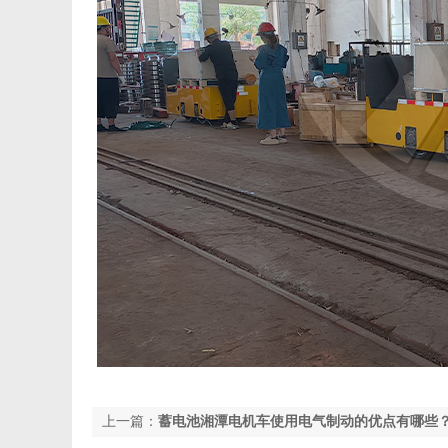
上一篇：
蓄电池湘潭电机车使用电气制动的优点有哪些