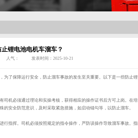
防止锂电池电机车溜车？
人气：
发表时间：2025-10-21
，为了保障运行安全，防止溜车事故的发生至关重要。以下是一些防止锂
有司机必须通过理论和实操考核，获得相应的操作证书后方可上岗。在培
殊的安全防范意识，及时采取紧急措施，如启动锚勾等，以防止溜车。
进行指挥。司机必须按照规定的指令操作，严防误操作导致溜车事故。指