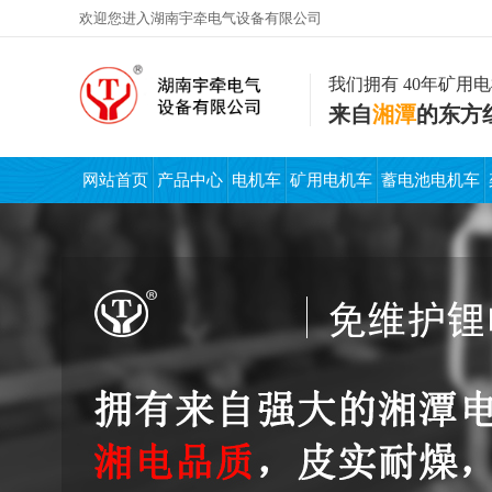
欢迎您进入湖南宇牵电气设备有限公司
我们拥有 40年矿用
来自
湘潭
的东方
网站首页
产品中心
电机车
矿用电机车
蓄电池电机车