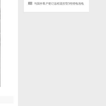
是什么？
与国外客户签订远程遥控型5吨锂电池电
机车订单