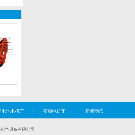
锂电池电机车
变频电机车
新闻动态
牵电气设备有限公司