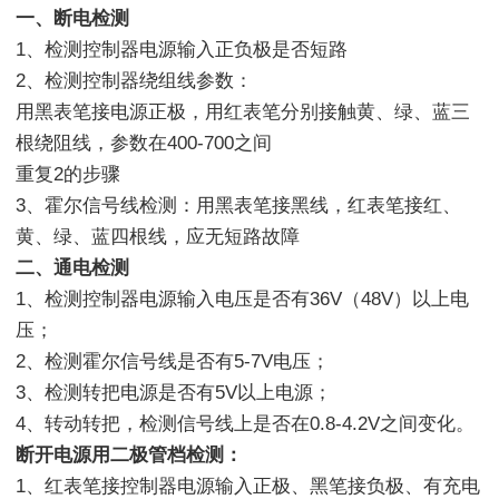
一、断电检测
1、检测控制器电源输入正负极是否短路
2、检测控制器绕组线参数：
用黑表笔接电源正极，用红表笔分别接触黄、绿、蓝三
根绕阻线，参数在400-700之间
重复2的步骤
3、霍尔信号线检测：用黑表笔接黑线，红表笔接红、
黄、绿、蓝四根线，应无短路故障
二、通电检测
1、检测控制器电源输入电压是否有36V（48V）以上电
压；
2、检测霍尔信号线是否有5-7V电压；
3、检测转把电源是否有5V以上电源；
4、转动转把，检测信号线上是否在0.8-4.2V之间变化。
断开电源用二极管档检测：
1、红表笔接控制器电源输入正极、黑笔接负极、有充电